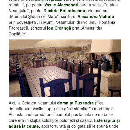
românii”, pe poetul
Vasile Alecsandri
care a scris „Cetatea
Neamţului”, poetul
Dimitrie Bolintineanu
prin poemul
„Muma lui Ştefan cel Mare”, scriitorul
Alexandru
Vlahuţă
prin povestirea „În Munţii Neamţului” din volumul România
Pitorească, scriitorul
Ion Creangă
prin „Amintiri din
Copilărie”;
Aici, la Cetatea Neamţului
domniţa Ruxandra
(fiica
domnitorului Vasile Lupu) şi-a găsit sfârşitul în mod tragic.
Aceasta cade pradă unui complot pus la cale de un boier
care era în slujba soldaţilor polonezi şi cazaci. E
ste răpită şi
adusă la cetate,
apoi torturată şi obligată să le spună unde