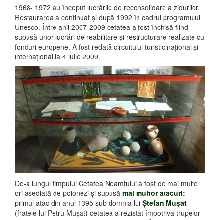
1968- 1972 au început lucrările de reconsolidare a zidurilor.
Restaurarea a continuat şi după 1992 în cadrul programului
Unesco. Între anii 2007-2009 cetatea a fost închisă fiind
supusă unor lucrări de reabilitare şi restructurare realizate cu
fonduri europene. A fost redată circuitului turistic naţional şi
internaţional la 4 iulie 2009.
De-a lungul timpului Cetatea Neamţului a fost de mai multe
ori asediată de polonezi şi supusă
mai multor atacuri:
primul atac din anul 1395 sub domnia lui
Ştefan Muşat
(fratele lui Petru Muşat) cetatea a rezistat împotriva trupelor