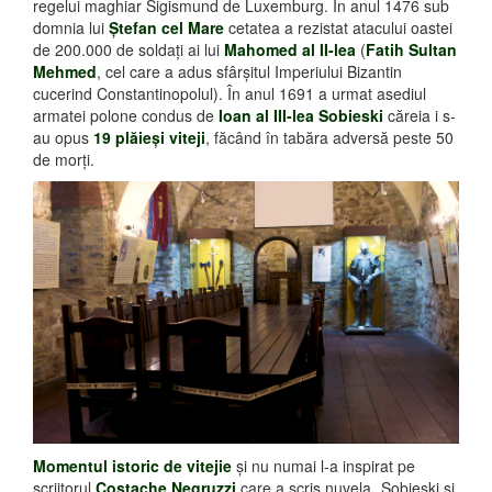
regelui maghiar Sigismund de Luxemburg. În anul 1476 sub
domnia lui
Ştefan cel Mare
cetatea a rezistat atacului oastei
de 200.000 de soldaţi ai lui
Mahomed al II-lea
(
Fatih Sultan
Mehmed
, cel care a adus sfârşitul Imperiului Bizantin
cucerind Constantinopolul). În anul 1691 a urmat asediul
armatei polone condus de
Ioan al III-lea Sobieski
căreia i s-
au opus
19 plăieşi viteji
, făcând în tabăra adversă peste 50
de morţi.
Momentul istoric de vitejie
şi nu numai l-a inspirat pe
scriitorul
Costache Negruzzi
care a scris nuvela „Sobieski şi