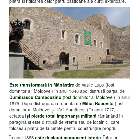
piatră şi ridicarea celor patru bastioane ale curţii exterioare.
Este transformată în Mănăstire
de Vasile Lupu (fost
domnitor al Moldovei) în anul 1646 apoi distrusă parţial de
Dumitraşcu Cantacuzino
(fost domnitor al Moldovei)
în anul
1675. După distrugerea ordonată de
Mihai Racoviţă
(fost
domnitor al Moldovei şi Ţării Româneşti) în anul 1717,
cetatea
îşi pierde total importanţa militară
rămânând în
paragină şi este distrusă de vreme sau de localnicii care
foloseau piatra de la cetate pentru construcţiile proprii.
În anul 1866
este declarat monument istoric. Î
ntre anii