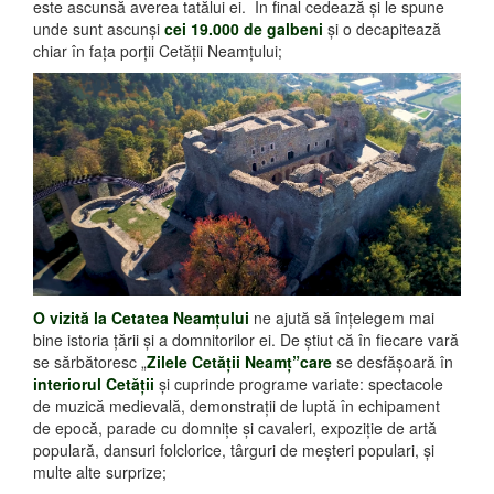
este ascunsă averea tatălui ei. În final cedează şi le spune
unde sunt ascunşi
cei 19.000 de galbeni
şi o decapitează
chiar în faţa porţii Cetăţii Neamţului;
O vizită la Cetatea Neamţului
ne ajută să înţelegem mai
bine istoria ţării şi a domnitorilor ei. De ştiut că în fiecare vară
se sărbătoresc „
Zilele Cetăţii Neamţ”care
se desfăşoară în
interiorul Cetăţii
şi cuprinde programe variate: spectacole
de muzică medievală, demonstraţii de luptă în echipament
de epocă, parade cu domniţe şi cavaleri, expoziţie de artă
populară, dansuri folclorice, târguri de meşteri populari, şi
multe alte surprize;