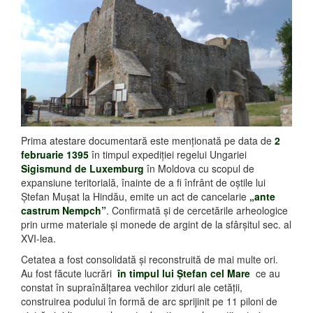
Prima atestare documentară este menţionată pe data de
2
februarie 1395
în timpul expediţiei regelui Ungariei
Sigismund de Luxemburg
în Moldova cu scopul de
expansiune teritorială, înainte de a fi înfrânt de oştile lui
Ştefan Muşat la Hindău, emite un act de cancelarie
„ante
castrum Nempch”
. Confirmată şi de cercetările arheologice
prin urme materiale şi monede de argint de la sfârşitul sec. al
XVI-lea.
Cetatea a fost consolidată şi reconstruită de mai multe ori.
Au fost făcute lucrări
în timpul lui Ştefan cel Mare
ce au
constat în supraînălţarea vechilor ziduri ale cetăţii,
construirea podului în formă de arc sprijinit pe 11 piloni de