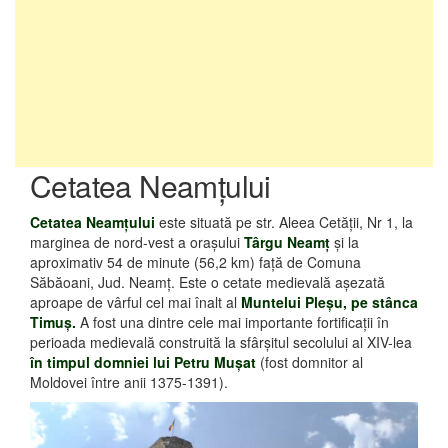
Cetatea Neamţului
Cetatea Neamţului
este situată pe str. Aleea Cetăţii, Nr 1, la
marginea de nord-vest a oraşului
Târgu Neamţ
şi la
aproximativ 54 de minute (56,2 km) faţă de Comuna
Săbăoani, Jud. Neamţ. Este o cetate medievală aşezată
aproape de vârful cel mai înalt al
Muntelui Pleşu, pe stânca
Timuş.
A fost una dintre cele mai importante fortificaţii în
perioada medievală construită la sfârşitul secolului al XIV-lea
în timpul domniei lui Petru Muşat
(fost domnitor al
Moldovei între anii 1375-1391).