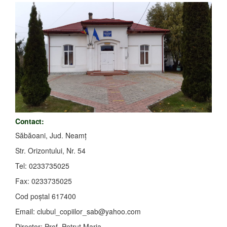
Contact:
Săbăoani, Jud. Neamţ
Str. Orizontului, Nr. 54
Tel: 0233735025
Fax: 0233735025
Cod poştal 617400
Email:
clubul_copiilor_sab@yahoo.com
Director: Prof. Petruţ Maria