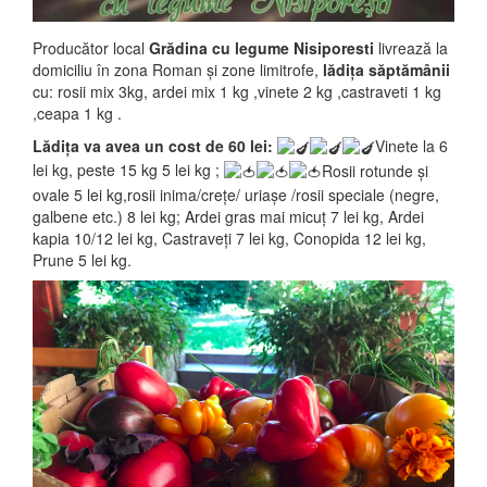
Producător local
Grădina cu legume Nisiporesti
livrează la
domiciliu în zona Roman și zone limitrofe,
lădiţa săptămânii
cu: rosii mix 3kg, ardei mix 1 kg ,vinete 2 kg ,castraveti 1 kg
,ceapa 1 kg .
Lădiţa va avea un cost de 60 lei:
Vinete la 6
lei kg, peste 15 kg 5 lei kg ;
Rosii rotunde și
ovale 5 lei kg,rosii inima/creţe/ uriașe /rosii speciale (negre,
galbene etc.) 8 lei kg; Ardei gras mai micuț 7 lei kg, Ardei
kapia 10/12 lei kg, Castraveți 7 lei kg, Conopida 12 lei kg,
Prune 5 lei kg.