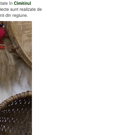
ctate în
Cimitirul
biecte sunt realizate de
enii din regiune.