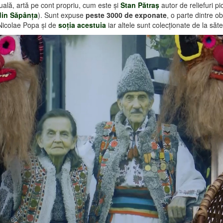
tuală, artă pe cont propriu, cum este şi
Stan Pătraş
autor de reliefuri pi
din Săpânţa
). Sunt expuse
peste 3000 de exponate
, o parte dintre o
Nicolae Popa şi de
soţia acestuia
iar altele sunt colecţionate de la săt