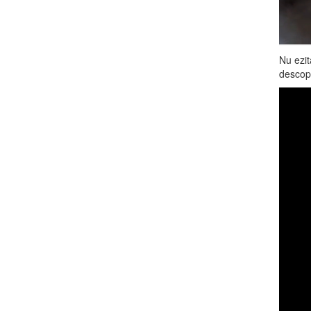
Nu ezit
descope