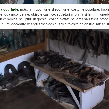
ia cuprinde
: măşti antropomorfe şi zoomorfe, costume populare, împlet
e, ouă încondeiate, obiecte casnice, sculpturi în piatră şi lemn, monede,
 în ceramică, sculpturi în gresie, icoane pictate pe lemn sau sticlă, fotogra
ţe cu rol decorativ, vestigii arheologice, arme folosite de obştile săteşti şi