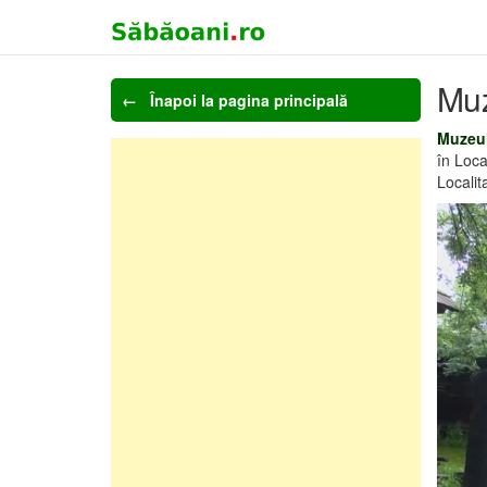
Muz
← Înapoi la pagina principală
Muzeul
în Loca
Locali