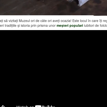
aţi să vizitaţi Muzeul ori de câte ori aveţi ocazia! Este locul în care îţi re
ri tradiţiile şi istoria prin prisma unor
meşteri populari
iubitori de folc