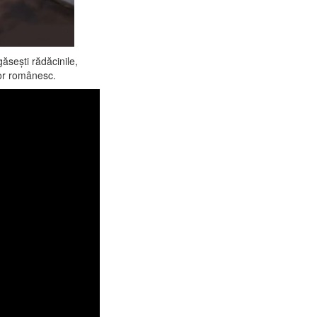
găseşti rădăcinile,
lor românesc.