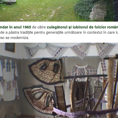
ndat în anul 1965
de către
culegătorul şi iubitorul de folclor rom
de a păstra tradiţiile pentru generaţiile următoare în contextul în care 
sc se moderniza.