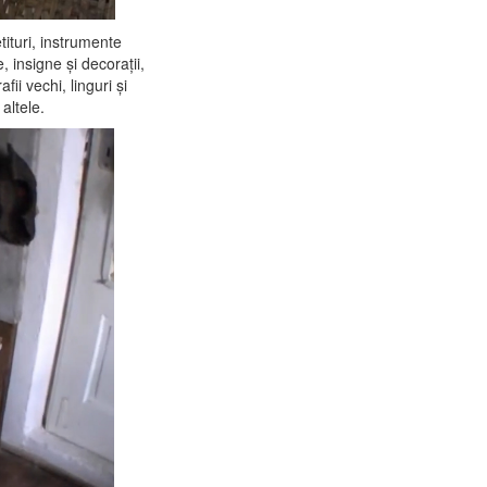
ituri, instrumente
 insigne şi decoraţii,
fii vechi, linguri şi
 altele.