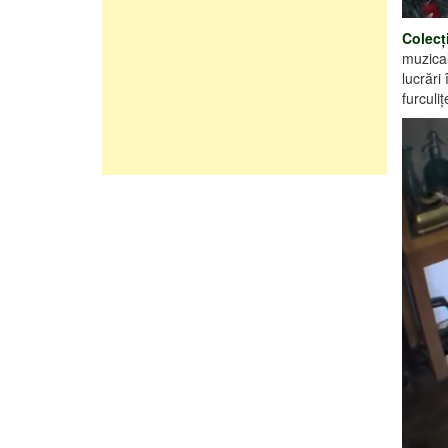
Colecţ
muzical
lucrări
furculi