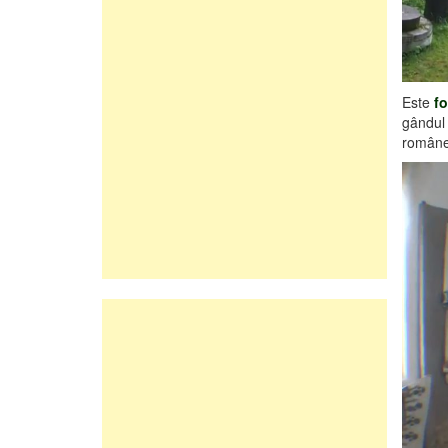
Este
fo
gândul 
române