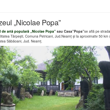
eul „Nicolae Popa”
 de artă populară „Nicolae Popa”
sau Casa”Popa”
se află pe strad
litatea Târpeşti, Comuna Petricani, Jud.Neamţ şi la aproximativ 50 km
tatea Săbăoani, Jud. Neamţ.