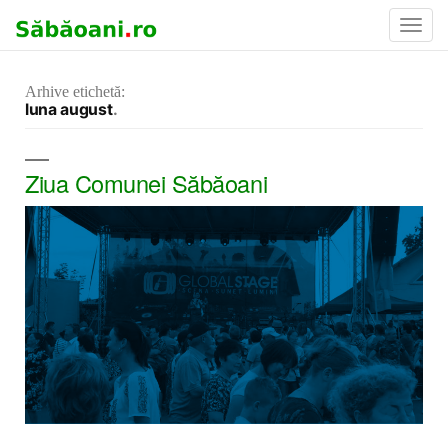
Toggl
Navig
Arhive etichetă:
luna august
Ziua Comunei Săbăoani