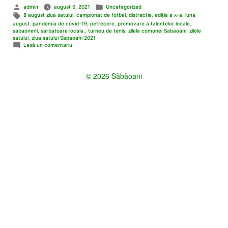
Publicat
Publicat
admin
august 5, 2021
Uncategorized
de
în
Etichete:
8 august ziua satului
,
campionat de fotbal
,
distractie
,
ediţia a x-a
,
luna
august
,
pandemia de covid-19
,
petrecere
,
promovare a talentelor locale
,
sabaoneni
,
sarbatoare locala.
,
turneu de tenis
,
zilele comunei Sabaoani
,
zilele
satului
,
ziua satului Sabaoani 2021
la
Lasă un comentariu
Ziua
Comunei
Săbăoani
© 2026 Săbăoani