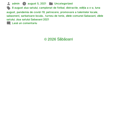
Publicat
Publicat
admin
august 5, 2021
Uncategorized
de
în
Etichete:
8 august ziua satului
,
campionat de fotbal
,
distractie
,
ediţia a x-a
,
luna
august
,
pandemia de covid-19
,
petrecere
,
promovare a talentelor locale
,
sabaoneni
,
sarbatoare locala.
,
turneu de tenis
,
zilele comunei Sabaoani
,
zilele
satului
,
ziua satului Sabaoani 2021
la
Lasă un comentariu
Ziua
Comunei
Săbăoani
© 2026 Săbăoani