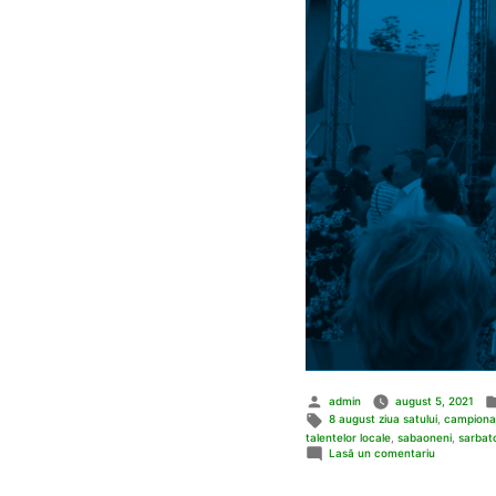
Publicat
admin
august 5, 2021
de
Etichete:
8 august ziua satului
,
campionat
talentelor locale
,
sabaoneni
,
sarbato
la
Lasă un comentariu
Ziua
Comunei