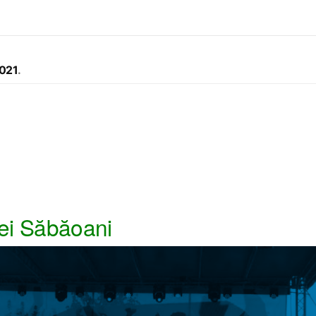
2021
ei Săbăoani