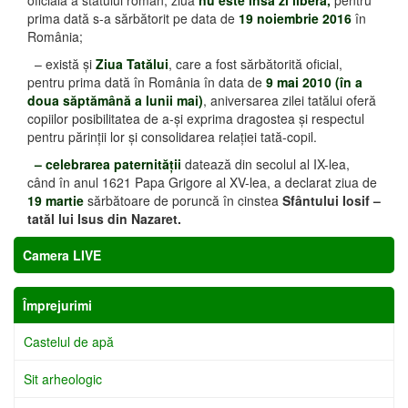
oficială a statului român, ziua
nu este însă zi liberă,
pentru
prima dată s-a sărbătorit pe data de
19 noiembrie 2016
în
România;
– există şi
Ziua Tatălui
, care a fost sărbătorită oficial,
pentru prima dată în România în data de
9 mai 2010 (în a
doua săptămână a lunii mai)
, aniversarea zilei tatălui oferă
copiilor posibilitatea de a-şi exprima dragostea şi respectul
pentru părinţii lor şi consolidarea relaţiei tată-copil.
– celebrarea paternităţii
datează din secolul al IX-lea,
când în anul 1621 Papa Grigore al XV-lea, a declarat ziua de
19 martie
sărbătoare de poruncă în cinstea
Sfântului Iosif –
tatăl lui Isus din Nazaret.
Camera LIVE
Împrejurimi
Castelul de apă
Sit arheologic