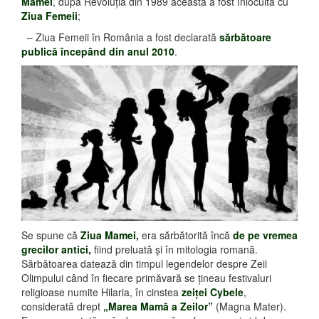
Mamei
, după Revoluţia din 1989 aceasta a fost înlocuită cu
Ziua Femeii
;
– Ziua Femeii în România a fost declarată
sărbătoare
publică începând din anul 2010
.
Se spune că
Ziua Mamei,
era sărbătorită încă
de pe vremea
grecilor antici,
fiind preluată şi în mitologia romană.
Sărbătoarea datează din timpul legendelor despre Zeii
Olimpului când în fiecare primăvară se ţineau festivaluri
religioase numite Hilaria, în cinstea
zeiţei Cybele
,
considerată drept
„Marea Mamă a Zeilor”
(Magna Mater).