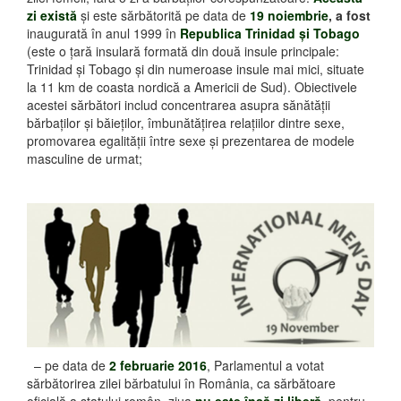
zi există
şi este sărbătorită pe data de
19 noiembrie
, a fost
inaugurată în anul 1999 în
Republica Trinidad şi Tobago
(este o ţară insulară formată din două insule principale:
Trinidad şi Tobago şi din numeroase insule mai mici, situate
la 11 km de coasta nordică a Americii de Sud). Obiectivele
acestei sărbători includ concentrarea asupra sănătăţii
bărbaţilor şi băieţilor, îmbunătăţirea relaţiilor dintre sexe,
promovarea egalităţii între sexe şi prezentarea de modele
masculine de urmat;
– pe data de
2 februarie 2016
, Parlamentul a votat
sărbătorirea zilei bărbatului în România, ca sărbătoare