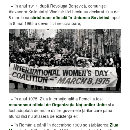
– în anul 1917, după Revoluţia Bolşevică, comuniştii
Alexandra Kollontai şi Vladimir Ilici Lenin au declarat ziua de
8 martie ca
sărbătoare oficială în Uniunea Sovietică
, apoi
la 8 mai 1965 a devenit zi nelucrătoare;
– în anul 1975, Ziua Internaţională a Femeii a fost
recunoscut oficial de Organizaţia Naţiunilor Unite
şi a
fost adoptată de multe dintre guvernele ţărilor care până
atunci nici nu aflaseră de existenţa ei;
– în România până în decembrie 1989 se sărbătorea
Ziua