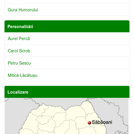
Gura Humorului
Personalităti
Aurel Percă
Carol Scrob
Petru Sescu
Mitică Lăcătuşu
Localizare