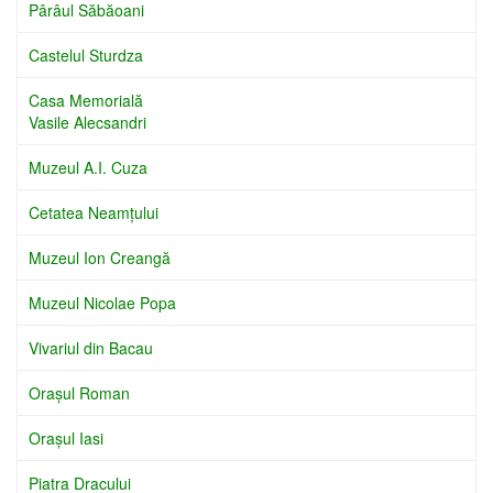
Pârâul Săbăoani
Castelul Sturdza
Casa Memorială
Vasile Alecsandri
Muzeul A.I. Cuza
Cetatea Neamţului
Muzeul Ion Creangă
Muzeul Nicolae Popa
Vivariul din Bacau
Oraşul Roman
Oraşul Iasi
Piatra Dracului