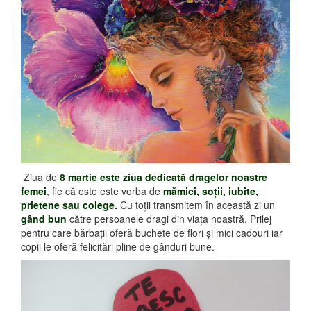
Ziua de
8 martie este ziua dedicată dragelor noastre
femei
, fie că este este vorba de
mămici, soţii, iubite,
prietene sau colege.
Cu toţii transmitem în această zi un
gând bun
către persoanele dragi din viaţa noastră. Prilej
pentru care bărbaţii oferă buchete de flori şi mici cadouri iar
copii le oferă felicitări pline de gânduri bune.