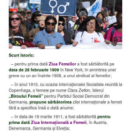
Scurt Istoric:
– pentru prima dată
Ziua Femeilor
a fost sărbătorită pe
data de 28 februarie 1909
în New York, în amintirea unei
greve cu un an înainte-1908, a unui sindicat al femeilor;
– în anul 1910, cu ocazia Internaţionalei Socialiste reunită la
Copenhaga, o femeie pe nume Clara Zetkin, liderul
„Biroului Femeii”
pentru Partidul Social Democrat din
Germania,
propune sărbătorirea
zilei internaţionale a femeii
fără a specifica însă o dată anume;
– în data de 19 martie 1911, a fost sărbătorită
pentru
prima dată
Ziua Internaţională a Femeii
, în Austria,
Denemarca, Germania şi Elveţia;