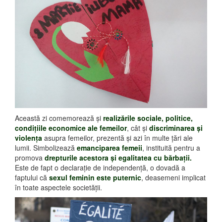
Această zi comemorează şi
realizările sociale, politice,
condiţiile economice ale femeilor
, cât şi
discriminarea şi
violenţa
asupra femeilor, prezentă şi azi în multe ţări ale
lumii. Simbolizează
emanciparea femeii
, instituită pentru a
promova
drepturile acestora şi egalitatea cu bărbaţii.
Este de fapt o declaraţie de independenţă, o dovadă a
faptului că
sexul feminin este puternic
, deasemeni implicat
în toate aspectele societăţii.