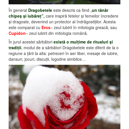
În general
Dragobetele
este descris ca fiind „
un tânăr
chipeş şi iubăreţ”,
care inspiră fetelor şi femeilor încredere
şi dragoste, devenind un protector al îndrăgostiţilor. Acesta
este comparat cu
Eros
– zeul iubirii în mitologia greacă, sau
Cupidon
– zeul iubirii din mitologia română.
În jurul acestei sărbători
există o mulţime de ritualuri şi
tradiţii
, modul de a sărbători Dragobetele este diferit de la o
regiune a ţării la alta: petreceri în aer liber, mesaje de iubire,
dansuri, jocuri, discuţii, logodne simblice…