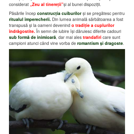
considerat
„Zeu al tinereţii”
şi al bunei dispoziţii.
Păsările încep
construcţia cuiburilor
şi se pregătesc pentru
ritualul împerecherii.
Din lumea animală sărbătoarea a fost
transpusă şi la oameni devenind
o tradiţie a cuplurilor
îndrăgostite.
În semn de iubire îşi dăruiesc diferite cadouri
sub formă de inimioară
, dar mai ales
trandafiri
care sunt
campioni atunci când vine vorba de
romantism şi dragoste
.