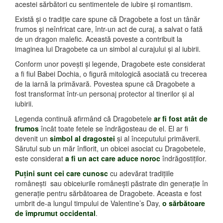
acestei sărbători cu sentimentele de iubire și romantism.
Există și o tradiție care spune că Dragobete a fost un tânăr
frumos și neînfricat care, într-un act de curaj, a salvat o fată
de un dragon malefic. Această poveste a contribuit la
imaginea lui Dragobete ca un simbol al curajului și al iubirii.
Conform unor povești și legende, Dragobete este considerat
a fi fiul Babei Dochia, o figură mitologică asociată cu trecerea
de la iarnă la primăvară. Povestea spune că Dragobete a
fost transformat într-un personaj protector al tinerilor și al
iubirii.
Legenda continuă afirmând că Dragobetele
ar fi fost atât de
frumos
încât toate fetele se îndrăgosteau de el. El ar fi
devenit un
simbol al dragostei
și al începutului primăverii.
Sărutul sub un măr înflorit, un obicei asociat cu Dragobetele,
este considerat
a fi un act care aduce noroc
îndrăgostiților.
Puţini sunt cei care cunosc
cu adevărat tradiţiile
româneşti sau obiceiurile româneşti păstrate din generaţie în
generaţie pentru sărbătoarea de Dragobete. Aceasta e fost
umbrit de-a lungul timpului de Valentine’s Day,
o sărbătoare
de împrumut occidental
.