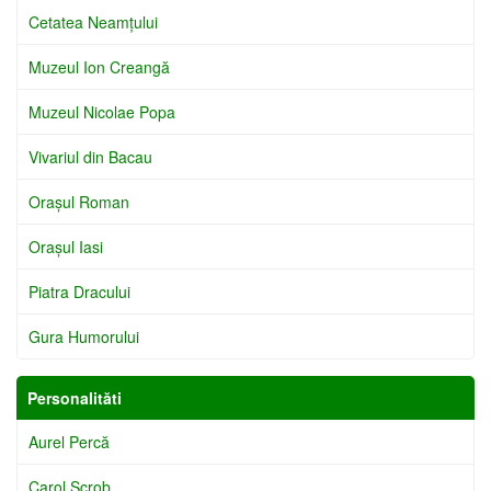
Cetatea Neamţului
Muzeul Ion Creangă
Muzeul Nicolae Popa
Vivariul din Bacau
Oraşul Roman
Oraşul Iasi
Piatra Dracului
Gura Humorului
Personalităti
Aurel Percă
Carol Scrob