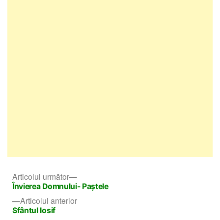
Navigare
Articolul
Articolul următor
următor:
Învierea Domnului- Paştele
în
Articolul
Articolul anterior
articole
anterior:
Sfântul Iosif