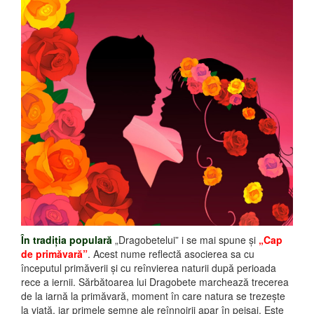
În tradiţia populară
„Dragobetelui” i se mai spune şi
„Cap
de primăvară”
. Acest nume reflectă asocierea sa cu
începutul primăverii și cu reînvierea naturii după perioada
rece a iernii. Sărbătoarea lui Dragobete marchează trecerea
de la iarnă la primăvară, moment în care natura se trezește
la viață, iar primele semne ale reînnoirii apar în peisaj. Este