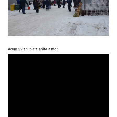
Acum 22 ani piaţa arăta astfel: