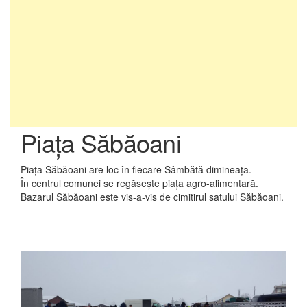
Piaţa Săbăoani
Piaţa Săbăoani are loc în fiecare Sâmbătă dimineaţa.
În centrul comunei se regăseşte piaţa agro-alimentară.
Bazarul Săbăoani este vis-a-vis de cimitirul satului Săbăoani.