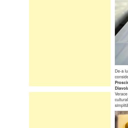
De-a lu
conside
Prosci
Diavol
Verace 
cultura
simplită