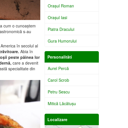
Oraşul Roman
Oraşul Iasi
a așa cum o cunoaștem
Piatra Dracului
a gastronomică s-au
Gura Humorului
America în secolul al
trăvitoare.
Abia în
Personalităti
oșii peste pâinea lor
dernă,
care a devenit
Aurel Percă
eastă specialitate din
Carol Scrob
Petru Sescu
Mitică Lăcătuşu
Localizare