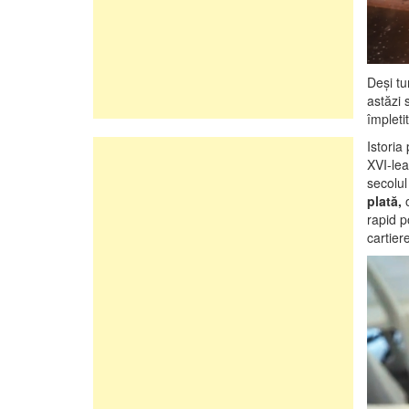
Deși tu
astăzi 
împleti
Istoria
XVI-lea
secolul
plată,
rapid p
cartier