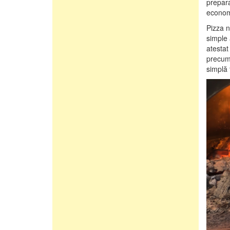
prepara
econom
Pizza 
simple 
atestat
precum 
simplă 