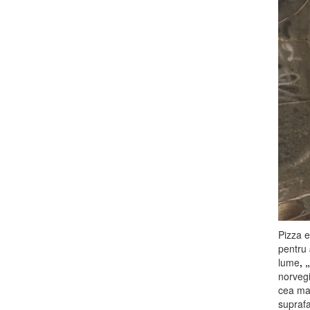
Pizza e
pentru
lume
, 
norvegi
cea mai
suprafa