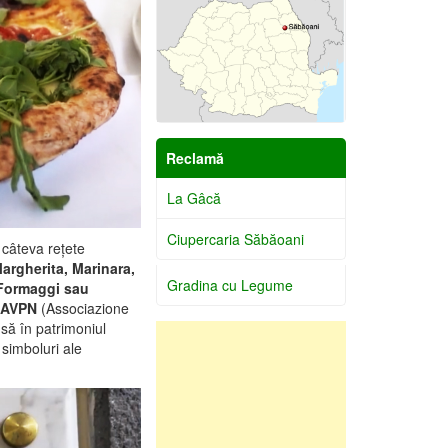
Reclamă
La Gâcă
Ciupercaria Săbăoani
 câteva rețete
Margherita, Marinara,
Gradina cu Legume
 Formaggi sau
AVPN
(Associazione
să în patrimoniul
,
simboluri ale