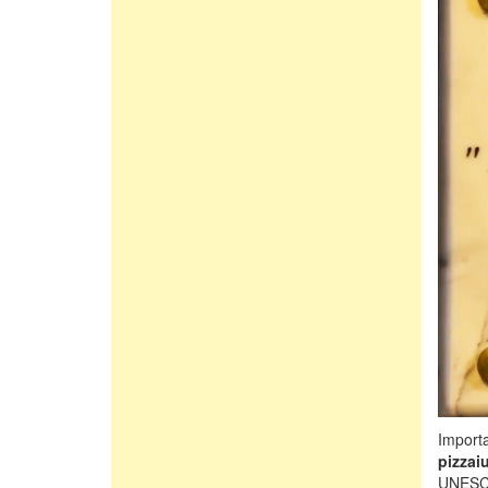
Importa
pizzai
UNESCO