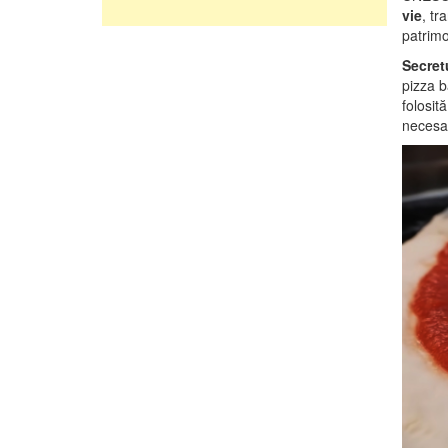
vie
, tr
patrimo
Secret
pizza b
folosit
necesa