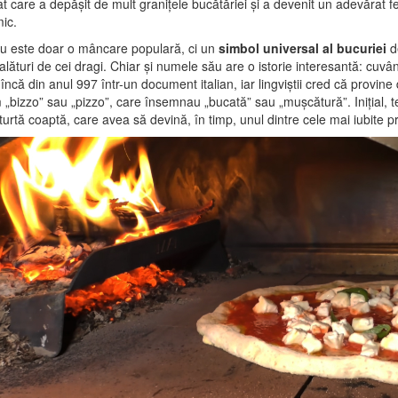
t care a depășit de mult granițele bucătăriei și a devenit un adevărat f
ic.
nu este doar o mâncare populară, ci un
simbol universal al bucuriei
d
alături de cei dragi. Chiar și numele său are o istorie interesantă: cuvân
 încă din anul 997 într-un document italian, iar lingviștii cred că provine
„bizzo” sau „pizzo”, care însemnau „bucată” sau „mușcătură”. Inițial,
turtă coaptă, care avea să devină, în timp, unul dintre cele mai iubite 