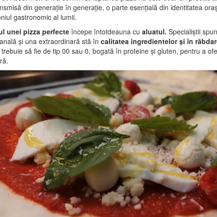
ansmisă din generație în generație, o parte esențială din identitatea oraș
niul gastronomic al lumii.
ul unei pizza perfecte
începe întotdeauna cu
aluatul.
Specialiștii spu
anală și una extraordinară stă în
calitatea ingredientelor și în răbda
ă trebuie să fie de tip 00 sau 0, bogată în proteine și gluten, pentru a ofer
ră.