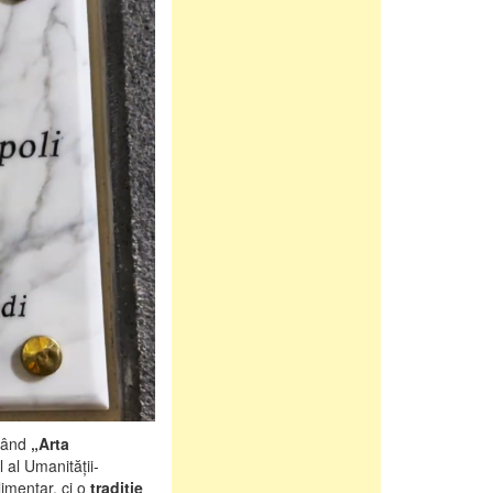
când
„Arta
l al Umanității-
imentar, ci o
tradiție