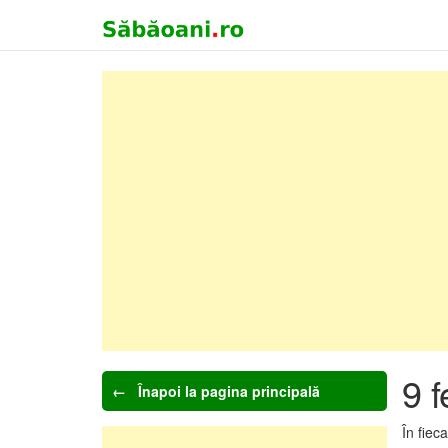
9 f
← Înapoi la pagina principală
În fiec