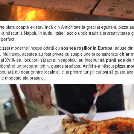
rte plate coapte existau încă din Antichitate la greci și egipteni, pizz
s-a născut la Napoli, în sudul Italiei, acolo unde tradiția și creativitate
t perfect.
 pizzei moderne începe odată cu
sosirea roșiilor în Europa,
aduse din 
. Mult timp, acestea au fost privite cu suspiciune și considerate
chiar o
 al XVIII-lea, locuitorii săraci ai Neapolelui au început
să pună sos de r
obținând un preparat ieftin, gustos și sățios. Astfel s-a născut
pizza mo
opulară nu doar printre localnici, ci și printre turiștii curioși să guste ac
ele modeste ale orașului.