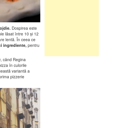
rojdie.
Dospirea este
ie lăsat între 10 și 12
re lentă. În ceea ce
i ingrediente,
pentru
9, când Regina
pizza în culorile
eastă variantă a
prima pizzerie