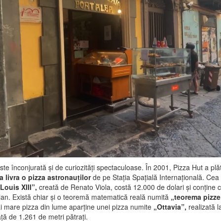
ste înconjurată și de curiozități spectaculoase. În 2001, Pizza Hut a plăt
a livra o pizza astronauților
de pe Stația Spațială Internațională. Ce
„Louis XIII”,
creată de Renato Viola, costă 12.000 de dolari și conține 
an. Există chiar și o teoremă matematică reală numită
„teorema pizze
 mare pizza din lume aparține unei pizza numite
„Ottavia”,
realizată 
ță de 1.261 de metri pătrați.