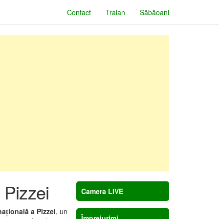
Contact
Traian
Săbăoani
 Pizzei
Camera LIVE
națională a Pizzei
, un
Împrejurimi