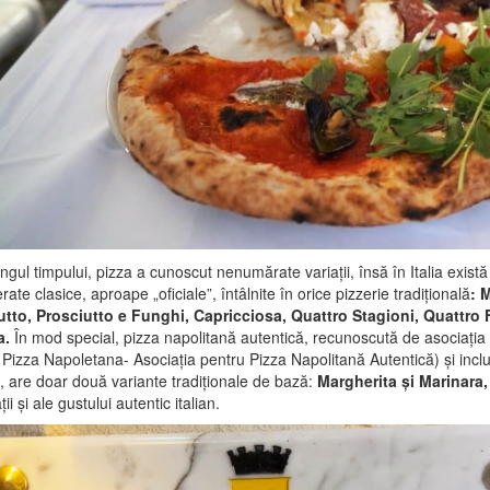
ngul timpului, pizza a cunoscut nenumărate variații, însă în Italia există
rate clasice, aproape „oficiale”, întâlnite în orice pizzerie tradițională
: 
utto, Prosciutto e Funghi, Capricciosa, Quattro Stagioni, Quattro
a.
În mod special, pizza napolitană autentică, recunoscută de asociația
Pizza Napoletana- Asociația pentru Pizza Napolitană Autentică) și inclu
l, are doar două variante tradiționale de bază:
Margherita și Marinara
ții și ale gustului autentic italian.