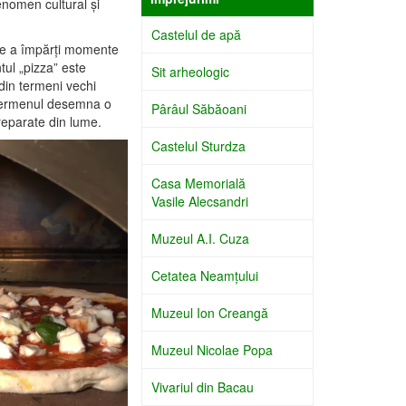
enomen cultural și
Castelul de apă
e a împărți momente
tul „pizza” este
Sit arheologic
 din termeni vechi
 termenul desemna o
Pârâul Săbăoani
preparate din lume.
Castelul Sturdza
Casa Memorială
Vasile Alecsandri
Muzeul A.I. Cuza
Cetatea Neamţului
Muzeul Ion Creangă
Muzeul Nicolae Popa
Vivariul din Bacau