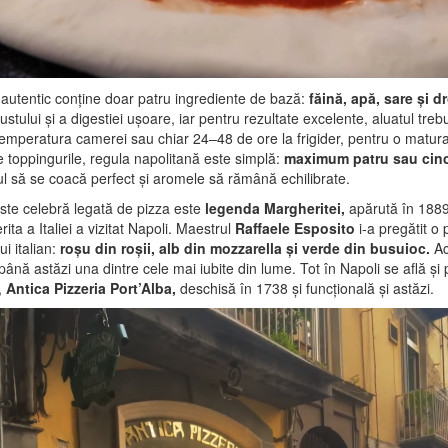
 autentic conține doar patru ingrediente de bază:
făină, apă, sare și d
ustului și a digestiei ușoare, iar pentru rezultate excelente, aluatul trebu
temperatura camerei sau chiar 24–48 de ore la frigider, pentru o matura
e toppingurile, regula napolitană este simplă:
maximum patru sau cinc
ul să se coacă perfect și aromele să rămână echilibrate.
te celebră legată de pizza este
legenda Margheritei,
apărută în 188
ita a Italiei a vizitat Napoli. Maestrul
Raffaele Esposito
i-a pregătit o 
i italian:
roșu din roșii, alb din mozzarella și verde din busuioc.
Ac
ână astăzi una dintre cele mai iubite din lume. Tot în Napoli se află și 
,
Antica Pizzeria Port’Alba,
deschisă în 1738 și funcțională și astăzi.