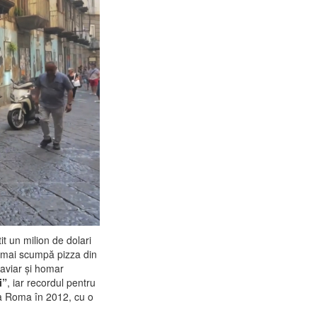
it un milion de dolari
a mai scumpă pizza din
caviar și homar
i”
, iar recordul pentru
la Roma în 2012, cu o