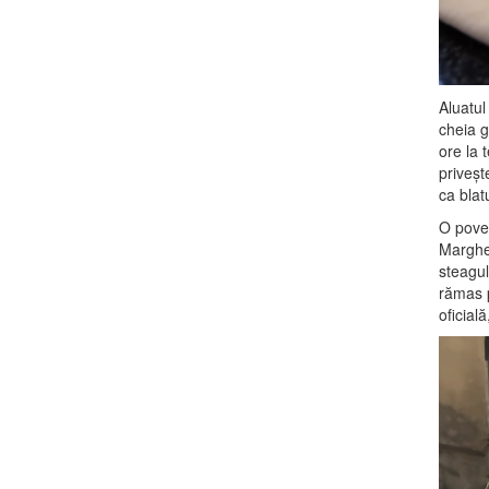
Aluatul
cheia g
ore la 
priveșt
ca blat
O poves
Margher
steagulu
rămas p
oficială