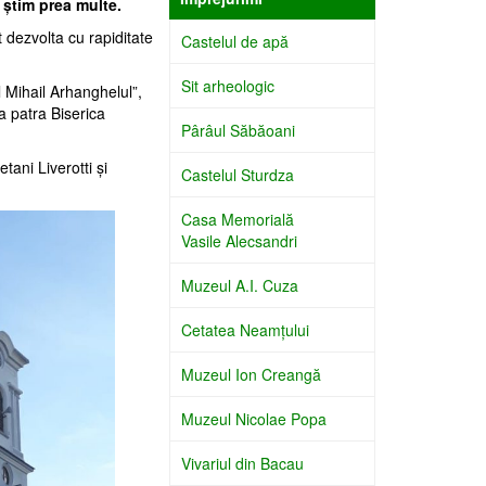
 ştim prea multe.
t dezvolta cu rapiditate
Castelul de apă
Sit arheologic
ul Mihail Arhanghelul”,
-a patra Biserica
Pârâul Săbăoani
etani Liverotti şi
Castelul Sturdza
Casa Memorială
Vasile Alecsandri
Muzeul A.I. Cuza
Cetatea Neamţului
Muzeul Ion Creangă
Muzeul Nicolae Popa
Vivariul din Bacau