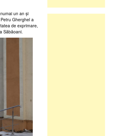
la numai un an şi
l Petru Gherghel a
rtatea de exprimare,
la Săbăoani.