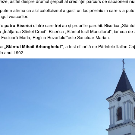
eze, astfel despre drumul şerpuit al credinţei parcurs de săbăoneni
nu
 putem afirma că aici catolicismul a găsit un loc prielnic în care s-a putu
ngul veacurilor.
re
patru Biserici
dintre care trei au şi propriile parohii: Biserica „Sfânt
a „Înălţarea Sfintei Cruci”, Biserica „Sfântul Iosif Muncitorul”, iar cea de
 Fecioară Maria, Regina Rozariului”este Sanctuar Marian.
ca „Sfântul Mihail Arhanghelul”
, a fost ctitorită de Părintele italian Caj
ă in anul 1902.