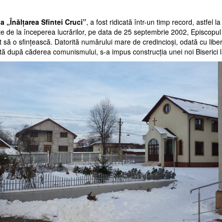
a „Înălţarea Sfintei Cruci”
, a fost ridicată într-un timp record, astfel 
e de la începerea lucrărilor, pe data de 25 septembrie 2002, Episcopu
t să o sfinţească. Datorită numărului mare de credincioşi, odată cu libe
tă după căderea comunismului, s-a impus construcţia unei noi Biserici 