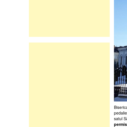
Biseri
pedalie
satul S
permis