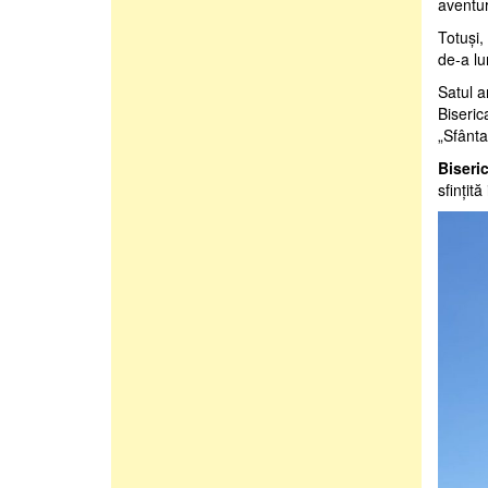
aventur
Totuşi,
de-a lu
Satul a
Biseric
„Sfânta
Biseri
sfinţit