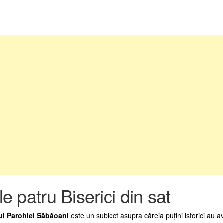
e patru Biserici din sat
ul Parohiei Săbăoani
este un subiect asupra căreia puţini istorici au a