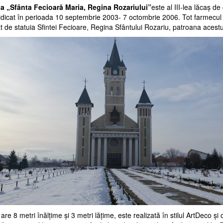
ca „Sfânta Fecioară Maria, Regina Rozariului”
este al III-lea lăcaş de 
ridicat în perioada 10 septembrie 2003- 7 octombrie 2006. Tot farmecul 
t de statuia Sfintei Fecioare, Regina Sfântului Rozariu, patroana acestui
 are 8 metri înălţime şi 3 metri lăţime, este realizată în stilul ArtDeco şi