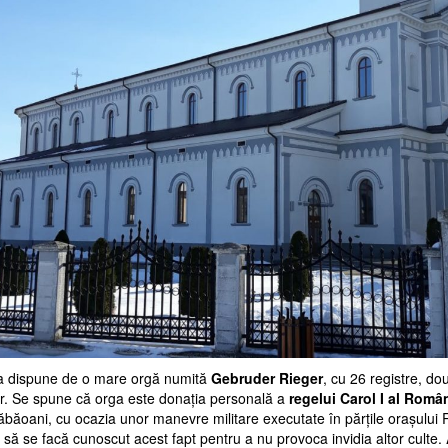
ca dispune de o mare orgă numită
Gebruder Rieger
, cu 26 registre, dou
r. Se spune că orga este donaţia personală a
regelui Carol I al Româ
ăbăoani, cu ocazia unor manevre militare executate în părţile oraşului
să se facă cunoscut acest fapt pentru a nu provoca invidia altor culte.