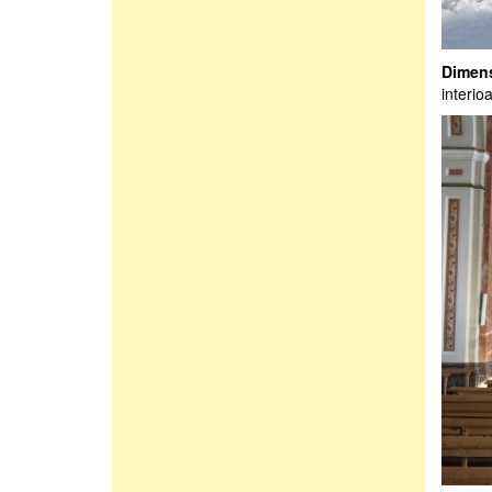
Dimens
interio