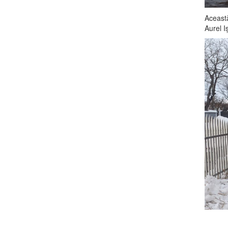
Această
Aurel I