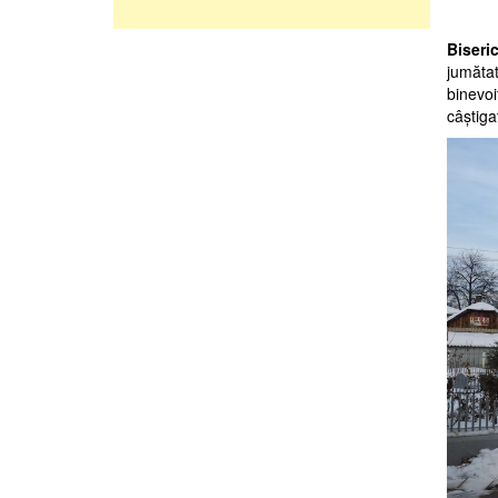
Biseric
jumătat
binevoi
câştiga