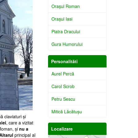
Oraşul Roman
Oraşul Iasi
Piatra Dracului
Gura Humorului
Personalităti
Aurel Percă
Carol Scrob
Petru Sescu
Mitică Lăcătuşu
ă claviaturi şi
niei
, care a vizitat
 Roman, şi
nu a
Localizare
Altarul
principal al