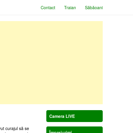
Contact
Traian
Săbăoani
Camera LIVE
vut curajul să se
Împrejurimi