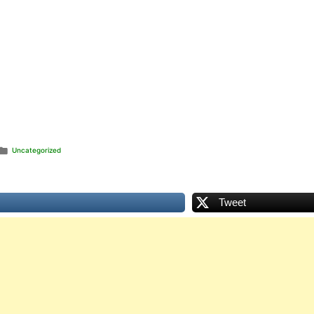
Publicat
Uncategorized
în
Tweet