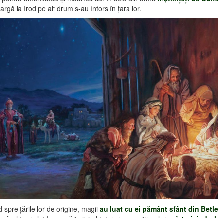
rgă la Irod pe alt drum s-au întors în ţara lor.
 spre ţările lor de origine, magii
au luat cu ei pământ sfânt din Betl