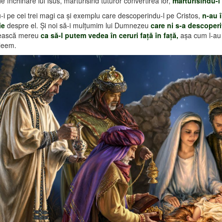
de închinare lui Isus, mărturisind tuturor convertirea lor,
mărturisindu-
i pe cei trei magi ca şi exemplu care descoperindu-l pe Cristos,
n-au î
ie
despre el. Şi noi să-i mulţumim lui Dumnezeu
care ni s-a descoperi
ească mereu
ca să-l putem vedea
în ceruri faţă în faţă,
aşa cum l-au 
tleem.