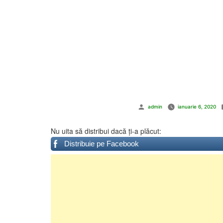
Publicat
admin
ianuarie 6, 2020
de
Nu uita să distribui dacă ți-a plăcut:
Distribuie pe Facebook