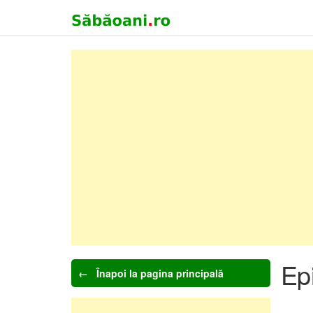
Ep
← Înapoi la pagina principală