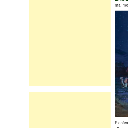
mai mea
Plecând