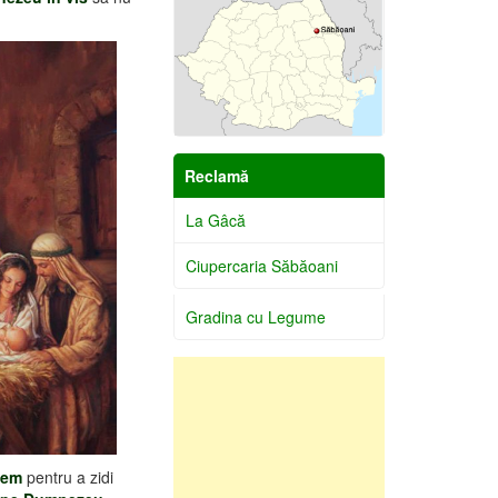
Reclamă
La Gâcă
Ciupercaria Săbăoani
Gradina cu Legume
eem
pentru a zidi