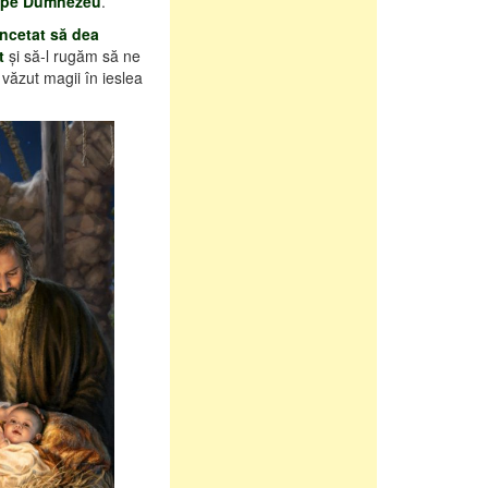
l pe Dumnezeu
.
ncetat să dea
t
şi să-l rugăm să ne
văzut magii în ieslea