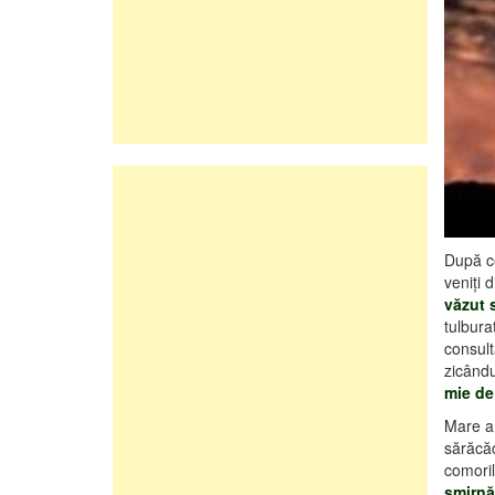
După ce
veniţi 
văzut s
tulbura
consul
zicând
mie de
Mare a 
sărăcăc
comorile
smirnă