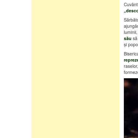
Cuvânt
„desco
Sărbăt
ajung
luminii
său
să 
şi pop
Biseric
reprez
raselor
formez