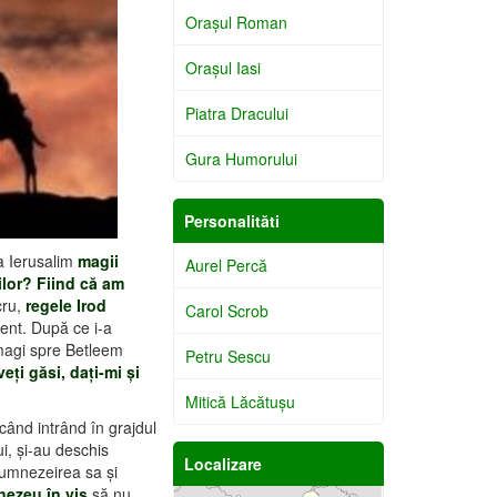
Oraşul Roman
Oraşul Iasi
Piatra Dracului
Gura Humorului
Personalităti
la Ierusalim
magii
Aurel Percă
ilor?
Fiind că am
ru,
regele Irod
Carol Scrob
nt. După ce i-a
e magi spre Betleem
Petru Sescu
ţi găsi, daţi-mi şi
Mitică Lăcătuşu
când intrând în grajdul
i, şi-au deschis
Localizare
umnezeirea sa şi
nezeu în vis
să nu