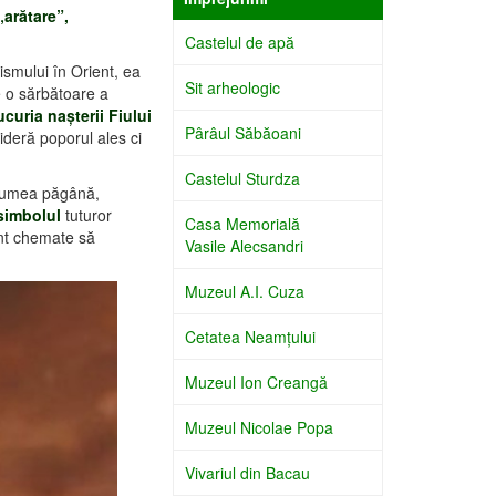
arătare”,
Castelul de apă
ismului în Orient, ea
Sit arheologic
e o sărbătoare a
ucuria naşterii Fiului
Pârâul Săbăoani
ideră poporul ales ci
Castelul Sturdza
lumea păgână,
simbolul
tuturor
Casa Memorială
unt chemate să
Vasile Alecsandri
Muzeul A.I. Cuza
Cetatea Neamţului
Muzeul Ion Creangă
Muzeul Nicolae Popa
Vivariul din Bacau