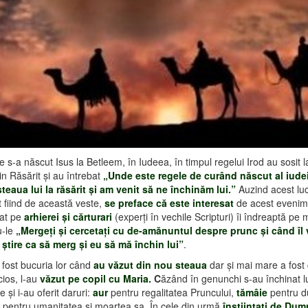
 s-a născut Isus la Betleem, în Iudeea, în timpul regelui Irod au sosit 
din Răsărit şi au întrebat
„Unde este regele de curând născut al iude
teaua lui la răsărit şi am venit să ne închinăm lui.”
Auzind acest luc
t fiind de această veste,
se preface că este interesat
de acest evenime
tat pe
arhierei şi cărturari
(experţi în vechile Scripturi) îi îndreaptă p
u-le
„Mergeţi şi cercetaţi cu de-amănuntul despre prunc şi când îl ve
 ştire ca să merg şi eu să mă închin lui”
.
fost bucuria lor când
au văzut din nou steaua
dar şi mai mare a fost 
ios, l-au
văzut pe copil cu Maria.
C
ăzând în genunchi s-au închinat lu
 şi i-au oferit daruri:
aur
pentru regalitatea Pruncului,
tămâie
pentru d
pentru umanitatea şi moartea sa. În cele din urmă
înştiinţaţi de Dum