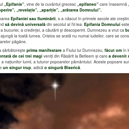
ul
„Epifanie”
, vine de la cuvântul grecesc
„epifaneo”
care înseamnă
„
perire”, „revelaţie”, „apariţie”, „arătarea Domnului”.
oarea
Epifaniei sau Iluminării
, s-a născut în primele secole ale creştin
ând
să devină universală
din secolul al IV-lea.
Epifania Domnului
est
, a bucuriei, a credinţei, a căutării şi descoperirii. Dumnezeu a vrut ca
b
ajungă la toată lumea. Cristos se arată nu numai iudeilor, care se cons
oarelor păgâne.
a sărbătoreşte
prima manifestare
a Fiului lui Dumnezeu,
făcut om
în 
entată de cei trei magi
veniţi din Răsărit la Betleem şi care
a devenit 
, a naţiunilor lumii, a tuturor popoarelor pământului. Aceste popoare s
e
un singur trup
, adică
o singură Biserică
.