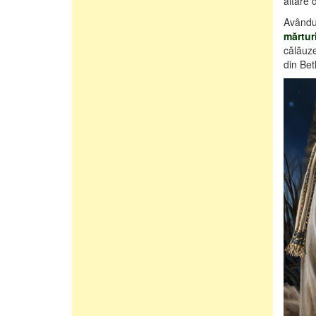
altare 
Avându-
mărtur
călăuz
din Be