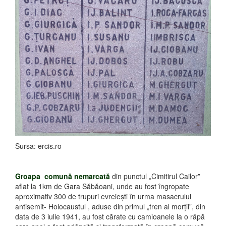
Sursa: ercis.ro
Groapa comună nemarcată
din punctul „Cimitirul Cailor”
aflat la 1km de Gara Săbăoani, unde au fost îngropate
aproximativ 300 de trupuri evreieşti în urma masacrului
antisemit- Holocaustul , aduse din primul „tren al morţii”, din
data de 3 iulie 1941, au fost cărate cu camioanele la o râpă