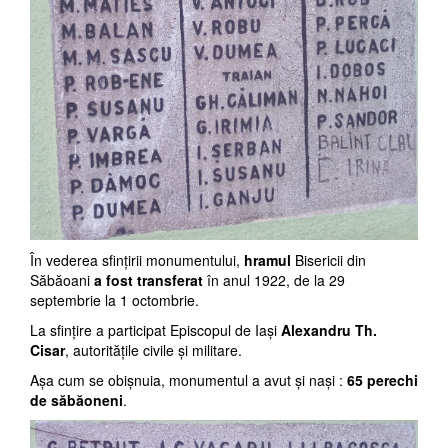
În vederea sfinţirii monumentului,
hramul
Bisericii din
Săbăoani
a fost transferat
în anul 1922, de la 29
septembrie la 1 octombrie.
La sfinţire a participat Episcopul de Iaşi
Alexandru Th.
Cisar
, autorităţile civile şi militare.
Aşa cum se obişnuia, monumentul a avut şi naşi :
65 perechi
de săbăoneni
.