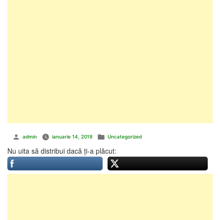
Publicat
Publicat
admin
ianuarie 14, 2019
Uncategorized
de
în
Nu uita să distribui dacă ți-a plăcut: