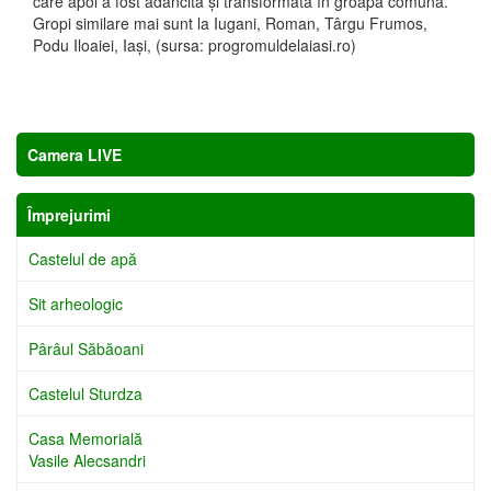
care apoi a fost adâncită şi transformată în groapă comună.
Gropi similare mai sunt la Iugani, Roman, Târgu Frumos,
Podu Iloaiei, Iaşi, (sursa: progromuldelaiasi.ro)
Camera LIVE
Împrejurimi
Castelul de apă
Sit arheologic
Pârâul Săbăoani
Castelul Sturdza
Casa Memorială
Vasile Alecsandri