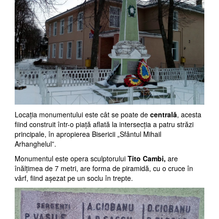
Locaţia monumentului este cât se poate de
centrală
, acesta
fiind construit într-o piaţă aflată la intersecţia a patru străzi
principale, în apropierea Bisericii „Sfântul Mihail
Arhanghelul”.
Monumentul este opera sculptorului
Tito Cambi,
are
înălţimea de 7 metri, are forma de piramidă, cu o cruce în
vârf, fiind aşezat pe un soclu în trepte.