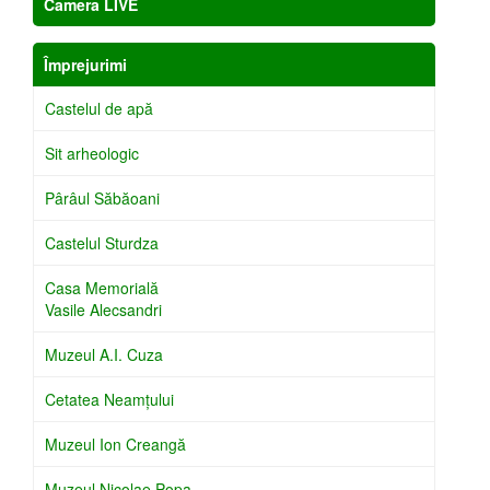
Camera LIVE
Împrejurimi
Castelul de apă
Sit arheologic
Pârâul Săbăoani
Castelul Sturdza
Casa Memorială
Vasile Alecsandri
Muzeul A.I. Cuza
Cetatea Neamţului
Muzeul Ion Creangă
Muzeul Nicolae Popa