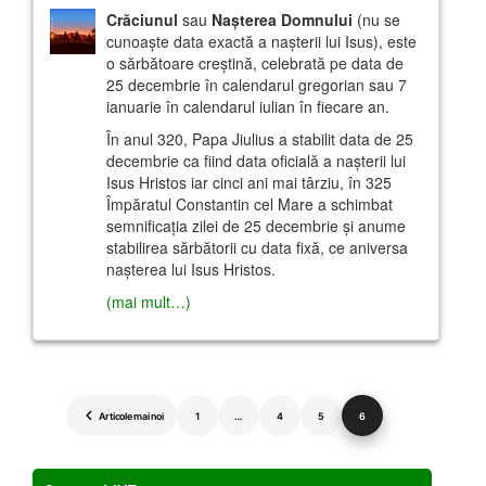
Crăciunul
sau
Naşterea Domnului
(nu se
cunoaşte data exactă a naşterii lui Isus), este
o sărbătoare creştină, celebrată pe data de
25 decembrie în calendarul gregorian sau 7
ianuarie în calendarul iulian în fiecare an.
În anul 320, Papa Jiulius a stabilit data de 25
decembrie ca fiind data oficială a naşterii lui
Isus Hristos iar cinci ani mai târziu, în 325
Împăratul Constantin cel Mare a schimbat
semnificaţia zilei de 25 decembrie şi anume
stabilirea sărbătorii cu data fixă, ce aniversa
naşterea lui Isus Hristos.
(mai mult…)
Paginație
Articole mai noi
1
…
4
5
6
articole