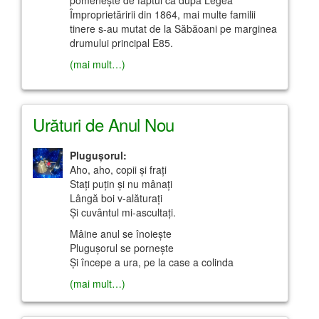
pomeneşte de faptul că după Legea
Împroprietăririi din 1864, mai multe familii
tinere s-au mutat de la Săbăoani pe marginea
drumului principal E85.
(mai mult…)
Urături de Anul Nou
Pluguşorul:
Aho, aho, copii şi fraţi
Staţi puţin şi nu mânaţi
Lângă boi v-alăturaţi
Şi cuvântul mi-ascultaţi.
Mâine anul se înoieşte
Pluguşorul se porneşte
Şi începe a ura, pe la case a colinda
(mai mult…)