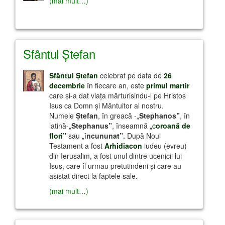
(mai mult…)
Sfântul Ştefan
Sfântul Ştefan
celebrat pe data de
26
decembrie
în fiecare an, este
primul martir
care şi-a dat viaţa mărturisindu-l pe Hristos
Isus ca Domn şi Mântuitor al nostru.
Numele
Ştefan
, în greacă -„
Stephanos”
, în
latină-„
Stephanus”
, înseamnă
„c
oroană de
flori”
sau „î
ncununat”.
După Noul
Testament a fost
Arhidiacon
iudeu (evreu)
din Ierusalim, a fost unul dintre ucenicii lui
Isus, care îl urmau pretutindeni şi care au
asistat direct la faptele sale.
(mai mult…)