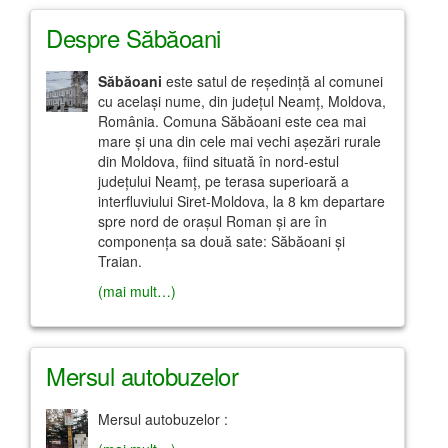
Despre Săbăoani
Săbăoani
este satul de reşedinţă al comunei
cu acelaşi nume, din judeţul Neamţ, Moldova,
România. Comuna Săbăoani este cea mai
mare şi una din cele mai vechi aşezări rurale
din Moldova, fiind situată în nord-estul
judeţului Neamţ, pe terasa superioară a
interfluviului Siret-Moldova, la 8 km departare
spre nord de oraşul Roman şi are în
componenţa sa două sate: Săbăoani şi
Traian.
(mai mult…)
Mersul autobuzelor
Mersul autobuzelor :