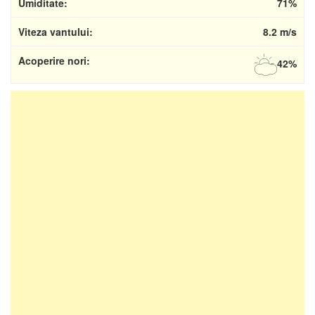
Umiditate:
71%
Viteza vantului:
8.2 m/s
Acoperire nori:
42%