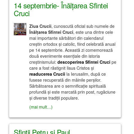
14 septembrie- Înălţarea Sfintei
Cruci
Ziua Crucii
, cunoscută oficial sub numele de
Înălțarea Sfintei Cruci
, este una dintre cele
mai importante sărbători din calendarul
creștin ortodox și catolic, fiind celebrată anual
pe 14 septembrie. Această zi comemorează
două evenimente esențiale din istoria
creștinismului:
descoperirea Sfintei Cruci
pe
care a fost răstignit Iisus Cristos și
readucerea Crucii
la Ierusalim, după ce
fusese recuperată din mâinile perșilor.
Sărbătoarea are o semnificație spirituală
profundă și este marcată prin post, rugăciune
și diverse tradiții populare.
(mai mult…)
Sfinţii Petru şi Paul