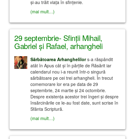
şi-au trăit viaţa în sfinţenie.
(mai mult…)
29 septembrie- Sfinţii Mihail,
Gabriel şi Rafael, arhangheli
Sărbătoarea Arhanghelilor
s-a răspândit
atât în Apus cât şi în părţile de Răsărit iar
calendarul nou i-a reunit într-o singură
sărbătoare pe cei trei arhangheli. În trecut
comemorare lor era pe data de 29
septembrie, 24 martie şi 24 octombrie.
Despre existenţa acestor trei îngeri şi despre
însărcinările ce le-au fost date, sunt scrise în
Sfânta Scriptură.
(mai mult…)