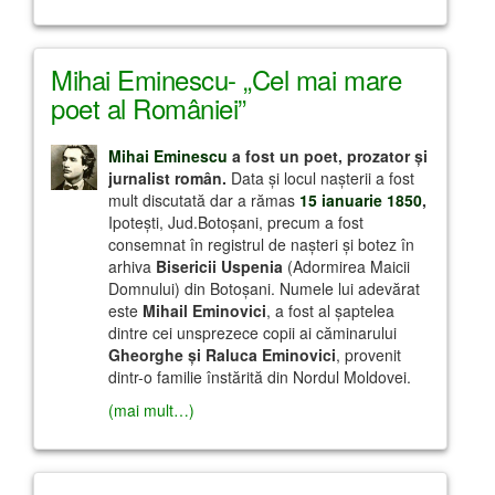
Mihai Eminescu- „Cel mai mare
poet al României”
Mihai Eminescu
a fost un poet, prozator şi
jurnalist român.
Data şi locul naşterii a fost
mult discutată dar a rămas
15 ianuarie 1850
,
Ipoteşti, Jud.Botoşani, precum a fost
consemnat în registrul de naşteri şi botez în
arhiva
Bisericii Uspenia
(Adormirea Maicii
Domnului) din Botoşani. Numele lui adevărat
este
Mihail Eminovici
, a fost al şaptelea
dintre cei unsprezece copii ai căminarului
Gheorghe şi Raluca Eminovici
, provenit
dintr-o familie înstărită din Nordul Moldovei.
(mai mult…)