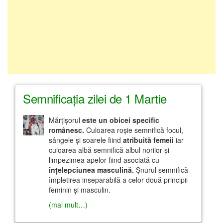
Semnificaţia zilei de 1 Martie
Mărţişorul
este un obicei specific
românesc.
Culoarea roşie semnifică focul,
sângele şi soarele fiind
atribuită femeii
iar
culoarea albă semnifică albul norilor şi
limpezimea apelor fiind asociată cu
înţelepciunea masculină.
Şnurul semnifică
împletirea inseparabilă a celor două principii
feminin şi masculin.
(mai mult…)