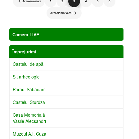
Paginație
Articole mai noi
1
2
3
4
5
6
articole
Articole mai vechi
Camera LIVE
Împrejurimi
Castelul de apă
Sit arheologic
Pârâul Săbăoani
Castelul Sturdza
Casa Memorială
Vasile Alecsandri
Muzeul A.I. Cuza