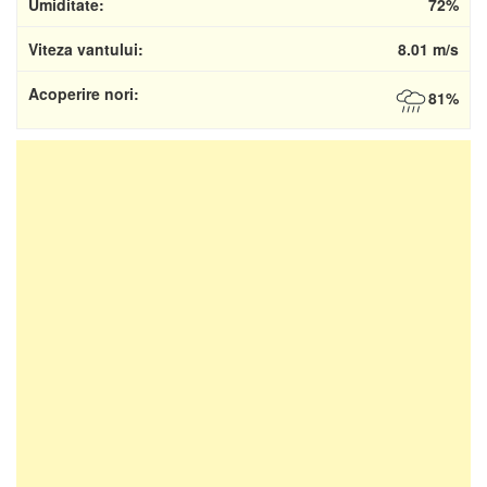
Umiditate:
72%
Viteza vantului:
8.01 m/s
Acoperire nori:
81%