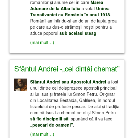
românilor şi anume cel în care
Marea
Adunare de la Alba Iulia
a votat
Unirea
Transilvaniei cu România în anul 1918.
Românii amintindu-şi an de an de lupta grea
pe care au dus-o strămoşii noştri pentru a
aduce poporul
sub acelaşi steag
.
(mai mult…)
Sfântul Andrei -„cel dintâi chemat”
Sfântul Andrei sau Apostolul Andrei
a fost
unul dintre cei doisprezece apostoli principali
ai lui Isus şi fratele lui Simon Petru. Originar
din Localitatea Bestaida, Galileea, în nordul
Israelului de profesie pescar. De aici şi tradiţia
cum că Isus i-a chemat pe el şi Simon Petru
să fie discipolii săi
spunând că îi va face
„pescari de oameni”
.
(mai mult…)