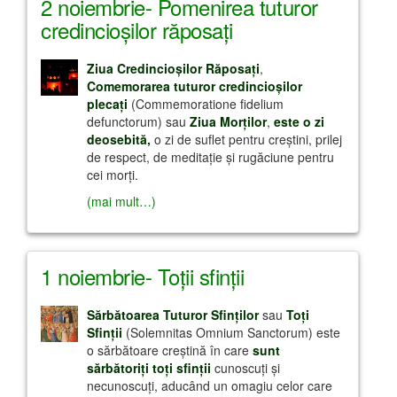
2 noiembrie- Pomenirea tuturor
credincioşilor răposaţi
Ziua Credincioşilor Răposaţi
,
Comemorarea tuturor credincioşilor
plecaţi
(Commemoratione fidelium
defunctorum) sau
Ziua Morţilor
,
este o zi
deosebită,
o zi de suflet pentru creştini, prilej
de respect, de meditaţie şi rugăciune pentru
cei morţi.
(mai mult…)
1 noiembrie- Toţii sfinţii
Sărbătoarea Tuturor Sfinţilor
sau
Toţi
Sfinţii
(Solemnitas Omnium Sanctorum) este
o sărbătoare creştină în care
sunt
sărbătoriţi toţi sfinţii
cunoscuţi şi
necunoscuţi, aducând un omagiu celor care