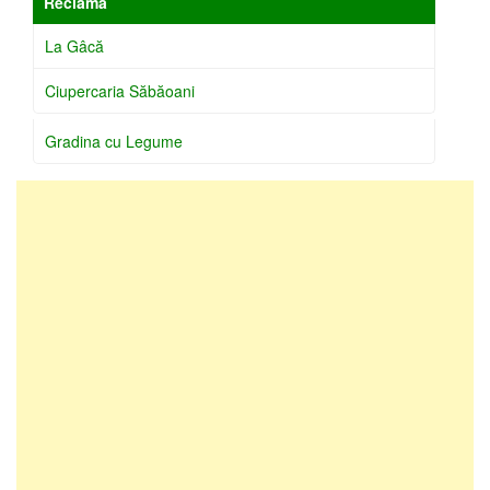
Reclamă
La Gâcă
Ciupercaria Săbăoani
Gradina cu Legume