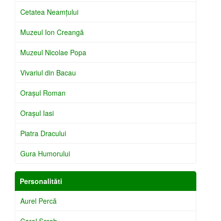
Cetatea Neamţului
Muzeul Ion Creangă
Muzeul Nicolae Popa
Vivariul din Bacau
Oraşul Roman
Oraşul Iasi
Piatra Dracului
Gura Humorului
Personalităti
Aurel Percă
Carol Scrob