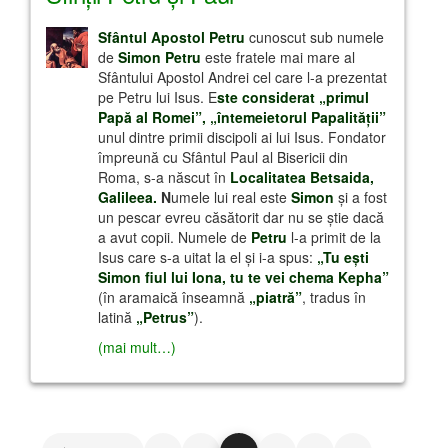
Sfântul Apostol Petru
cunoscut sub numele
de
Simon Petru
este fratele mai mare al
Sfântului Apostol Andrei cel care l-a prezentat
pe Petru lui Isus. E
ste considerat „primul
Papă al Romei”, „întemeietorul Papalităţii”
unul dintre primii discipoli ai lui Isus. Fondator
împreună cu Sfântul Paul al Bisericii din
Roma, s-a născut în
Localitatea Betsaida,
Galileea.
N
umele lui real este
Simon
şi a fost
un pescar evreu căsătorit dar nu se ştie dacă
a avut copii. Numele de
Petru
l-a primit de la
Isus care s-a uitat la el şi i-a spus:
„Tu eşti
Simon fiul lui Iona, tu te vei chema Kepha”
(în aramaică înseamnă
„piatră”
, tradus în
latină
„Petrus”
).
(mai mult…)